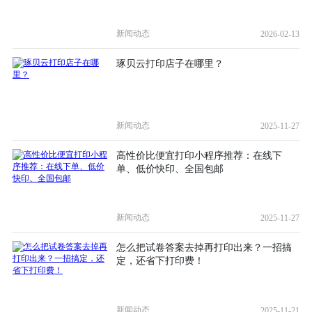
新闻动态
2026-02-13
琢贝云打印店子在哪里？
新闻动态
2025-11-27
高性价比便宜打印小程序推荐：在线下
单、低价快印、全国包邮
新闻动态
2025-11-27
怎么把试卷答案去掉再打印出来？一招搞
定，还省下打印费！
新闻动态
2025-11-21