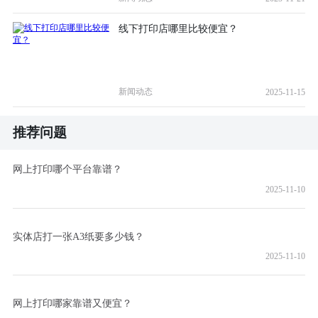
线下打印店哪里比较便宜？
新闻动态
2025-11-15
推荐问题
网上打印哪个平台靠谱？
2025-11-10
实体店打一张A3纸要多少钱？
2025-11-10
网上打印哪家靠谱又便宜？