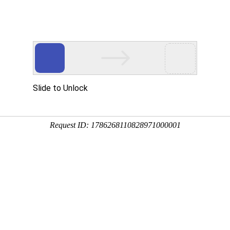
新闻资讯
帮助中心
常见问题
关于我们
研资料哪里便宜？2025高性价比网上打印平台推荐