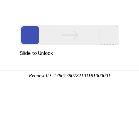
新闻资讯
帮助中心
常见问题
关于我们
线下打印店在哪？试试这个“线上打印”新选择！