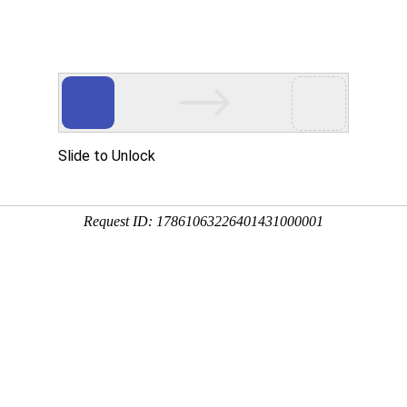
新闻资讯
帮助中心
常见问题
关于我们
便宜？学生/上班族必看的几百页资料低成本打印指南